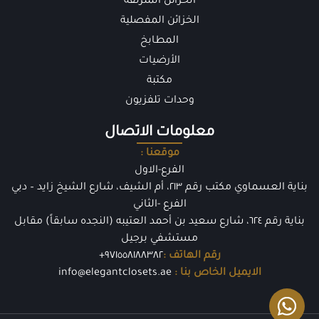
الخزائن المنزلقة
الخزائن المفصلية
المطابخ
الأرضيات
مكتبة
وحدات تلفزيون
معلومات الاتصال
موقعنا :
الفرع-الاول
بناية العسماوي مكتب رقم ٢١٣، أم الشيف، شارع الشيخ زايد – دبي
الفرع -الثاني
بناية رقم ٦٢٤، شارع سعيد بن أحمد العتيبه (النجده سابقاً) مقابل
مستشفي برجيل
رقم الهاتف :
٩٧١٥٥٨١٨٨٣٨٢+
الايميل الخاص بنا :
info@elegantclosets.ae