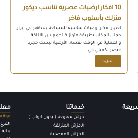
10 افكار ارضيات عصرية تناسب ديكور
منزلك بأسلوب فاخر
اختيار افكار ارضيات مناسبة للمساحة يساهم في إبراز
جمال المكان بطريقة متوازنة تجمع بين الأناقة
والعملية في الوقت نفسه، الأرضية ليست مجرد
عنصر تكميلي في
المزيد
ريعة
خدماتنا
معلو
موقعن
خزائن مفتوحة ( بدون ابواب )
الفرع-
الخزائن المنزلقة
الخزائن المفصلية