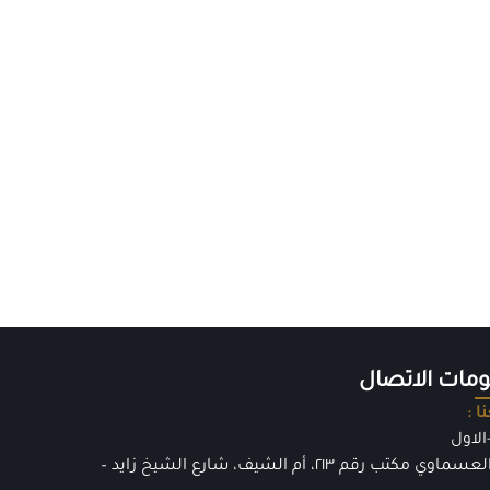
مات الاتصال
ا :
الاول
بناية العسماوي مكتب رقم ٢١٣، أم الشيف، شارع الشيخ زايد –